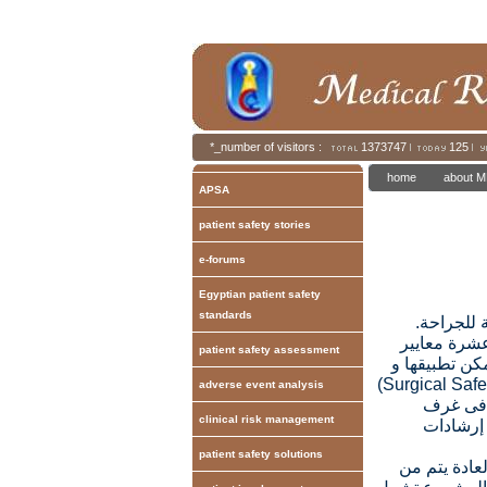
*_number of visitors :
1373747
125
home
about M
APSA
patient safety stories
e-forums
Egyptian patient safety
standards
 للجراحة.
عشرة معايير
patient safety assessment
مكن تطبيقها و
adverse event analysis
ة فى غرف
clinical risk management
 إرشادات
patient safety solutions
عادة يتم من