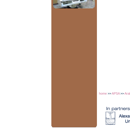
home
>>
APSA
>>
Ara