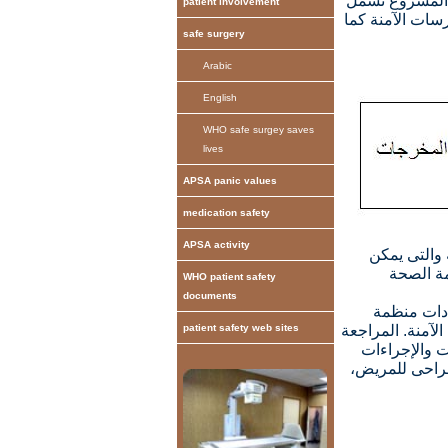
ا المشروع تشمل
patient involvement
رسات الآمنة كما
safe surgery
Arabic
English
WHO safe surgey saves
lives
APSA panic values
medication safety
APSA activity
 والتى يمكن
مة الصحة
WHO patient safety
documents
ادات منظمة
الآمنة. المراجعة
patient safety web sites
ت والإجراءات
جراحى للمريض،