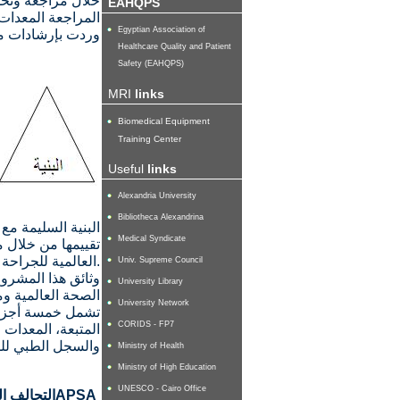
خلال مراجعة وتح
EAHQPS
المراجعة المعدات 
Egyptian Association of
وردت بإرشادات من
Healthcare Quality and Patient
Safety (EAHQPS)
MRI
links
Biomedical Equipment
Training Center
Useful
links
Alexandria University
Bibliotheca Alexandrina
البنية السليمة مع
Medical Syndicate
تقييمها من خلال 
العالمية للجراحة الآمنة.
Univ. Supreme Council
وثائق هذا المشرو
University Library
الصحة العالمية وم
University Network
تشمل خمسة أجزاء 
CORIDS - FP7
المتبعة، المعدات
والسجل الطبي ل
Ministry of Health
Ministry of High Education
UNESCO - Cairo Office
APSA
التحالف ا