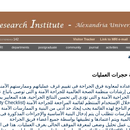
142
Visitor Tracker
Link to MRI e-mail
RI
departments
postgraduate
community
journal
activities
re
ة
حجرات العمليات
عداده لمعاونة فرق الجراحة فى تقييم غرف عملياتهم وممارستهم الآمنة
 إرشادات منظمة الصحة العالمية للجراحة الآمنة و التى توصى باتباع 
جراحية الآمنة و التى تؤدى إلى تحسن النتائج الجراحية. هذه المعايير ي
لال الإستخدام المنتظم لقائمة المراجعة للجراحة الآمنة
(Surgical Safety Checklist)
الناجح لهذه القائمة يجب إيجاد حد أدنى من البنية و الممارسات الآمن
مارسات تتطلب أن يتم إدخال البنية الأساسية والإجراءات المذكورة فى
لمية ويتم اعتمادها و تطبيقها بواسطة جميع أعضاء فريق الجراحة
ى عمل تحليل وضعى لمعرفة الموقف الحالى بغرف العمليات. هذا فى ال