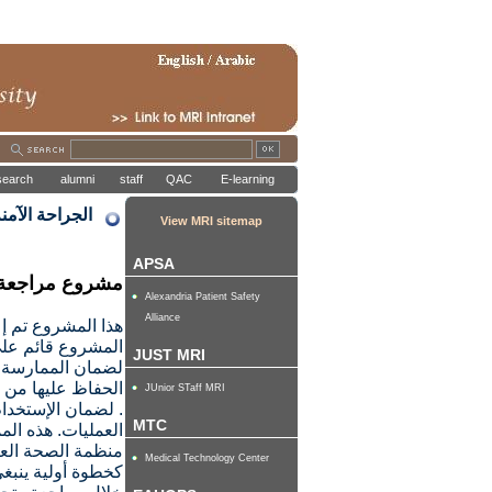
search
alumni
staff
QAC
E-learning
الجراحة الآمن
View MRI sitemap
APSA
مشروع مراجعة 
Alexandria Patient Safety
Alliance
هذا المشروع تم إ
المشروع قائم على
JUST MRI
لضمان الممارسة ال
الحفاظ عليها من خ
JUnior STaff MRI
.
لضمان الإستخدام 
MTC
العمليات. هذه الم
منظمة الصحة العا
Medical Technology Center
كخطوة أولية ينبغ